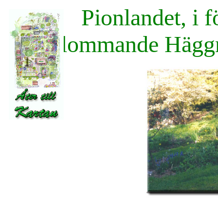
Pionlandet, i f
blommande Häggm