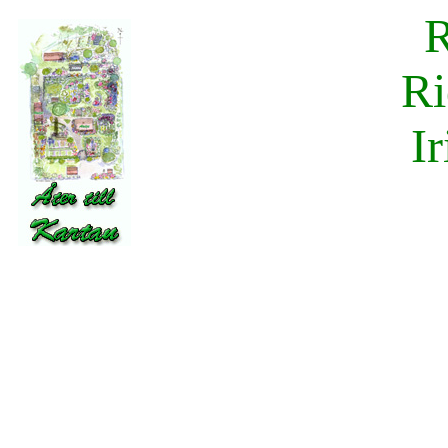
R
Ri
Ir