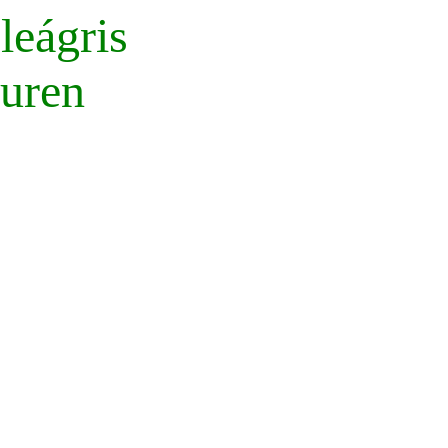
leágris
uren