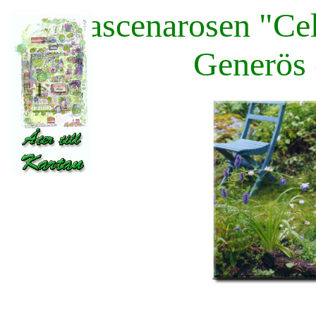
Damascenarosen "Cels
Generös 