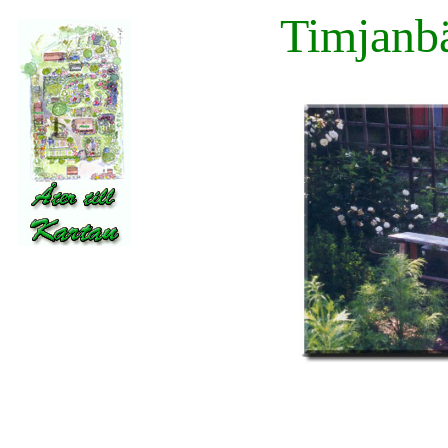
Timjanbä