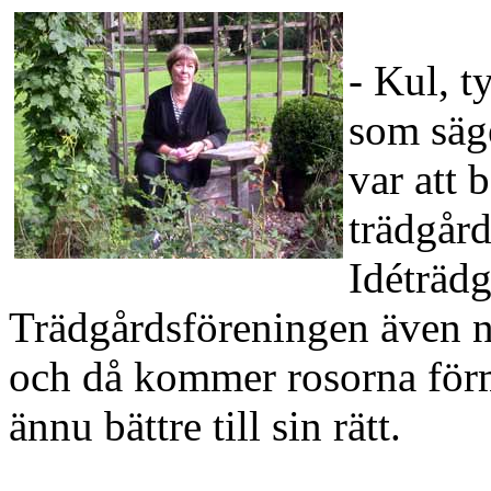
- Kul, t
som säge
var att 
trädgår
Idéträdg
Trädgårdsföreningen även n
och då kommer rosorna för
ännu bättre till sin rätt.