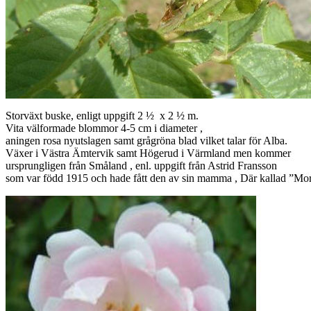
Storväxt buske, enligt uppgift 2 ½ x 2 ½ m.
Vita välformade blommor 4-5 cm i diameter ,
aningen rosa nyutslagen samt grågröna blad vilket talar för Alba.
Växer i Västra Ämtervik samt Högerud i Värmland men kommer
ursprungligen från Småland , enl. uppgift från Astrid Fransson
som var född 1915 och hade fått den av sin mamma , Där kallad ”Mo