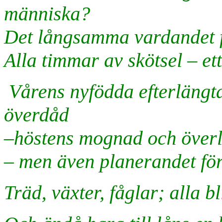
människa?
Det långsamma vardandet fr
Alla timmar av skötsel – et
Vårens nyfödda efterläng
överdåd
–höstens mognad och överlä
– men även planerandet för
Träd, växter, fåglar; alla b