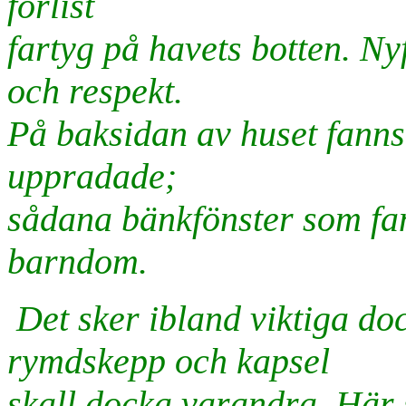
förlist
fartyg på havets botten. N
och respekt.
På baksidan av huset fanns
uppradade;
sådana bänkfönster som fa
barndom.
Det sker ibland viktiga do
rymdskepp och kapsel
skall docka varandra. Här