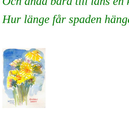
Och ändå bara till låns en k
Hur länge får spaden häng