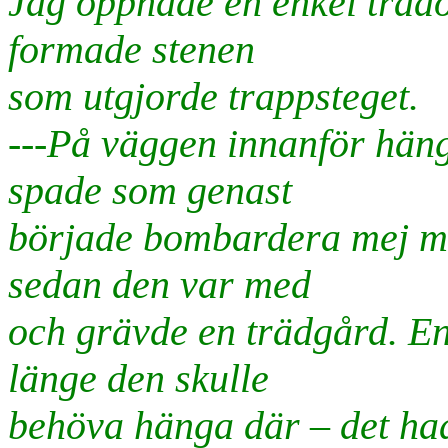
Jag öppnade en enkel trädö
formade stenen
som utgjorde trappsteget.
---På väggen innanför häng
spade som genast
började bombardera mej m
sedan den var med
och grävde en trädgård. E
länge den skulle
behöva hänga där – det ha