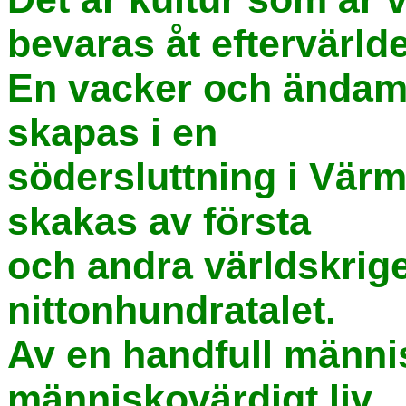
bevaras åt eftervärld
En vacker och ändam
skapas i en
södersluttning i Vä
skakas av första
och andra världskrig
nittonhundratalet.
Av en handfull människ
människovärdigt liv.