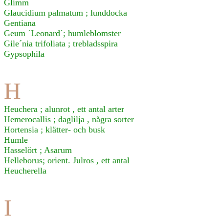
Glimm
Glaucidium palmatum ; lunddocka
Gentiana
Geum ´Leonard´; humleblomster
Gile´nia trifoliata ; trebladsspira
Gypsophila
H
Heuchera ; alunrot , ett antal arter
Hemerocallis ; daglilja , några sorter
Hortensia ; klätter- och busk
Humle
Hasselört ; Asarum
Helleborus; orient. Julros , ett antal
Heucherella
I