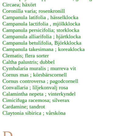
Circaea; häxört
Coronilla varia; rosenkronill
Campanula latifolia , hässelklocka
Campanula lactifolia , mjölkklocka
Campanula persicifolia; storklocka
Campanula alliarifolia ; hjärtklocka
Campanula betulifolia, Björkklocka
Campanula takesimana ; koreaklocka
Clematis; flera sorter
Caltha palustris; dubbel
Cymbalaria muralis ; murreva vit
Cornus mas ; körsbärscornell
Cornus controversa ; pagodcornell
Convallaria ; liljekonvalj rosa
Calamintha nepeta ; vinterkyndel
Cimicifuga racemosa; silverax
Cardamine; tandrot
Claytonia sibirica ; vårsköna
D