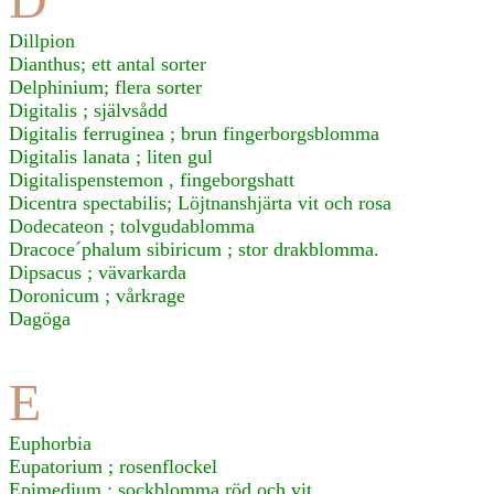
Dillpion
Dianthus; ett antal sorter
Delphinium; flera sorter
Digitalis ; självsådd
Digitalis ferruginea ; brun fingerborgsblomma
Digitalis lanata ; liten gul
Digitalispenstemon , fingeborgshatt
Dicentra spectabilis; Löjtnanshjärta vit och rosa
Dodecateon ; tolvgudablomma
Dracoce´phalum sibiricum ; stor drakblomma.
Dipsacus ; vävarkarda
Doronicum ; vårkrage
Dagöga
E
Euphorbia
Eupatorium ; rosenflockel
Epimedium ; sockblomma röd och vit