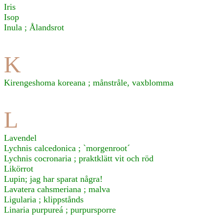
Iris
Isop
Inula ; Ålandsrot
K
Kirengeshoma koreana ; månstråle, vaxblomma
L
Lavendel
Lychnis calcedonica ; `morgenroot´
Lychnis cocronaria ; praktklätt vit och röd
Likörrot
Lupin; jag har sparat några!
Lavatera cahsmeriana ; malva
Ligularia ; klippstånds
Linaria purpureá ; purpursporre