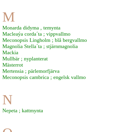
M
Monarda didyma , temynta
Macleaýa corda´ta ; vippvallmo
Meconopsis Lingholm ; blå bergvallmo
Magnolia Stella´ta ; stjärnmagnolia
Mackia
Mullbär ; nyplanterat
Mästerrot
Mertensia ; pärlemorfjärva
Meconopsis cambrica ; engelsk vallmo
N
Nepeta ; kattmynta