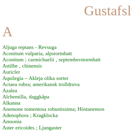
Gustafsl
A
Aljuga reptans - Revsuga
Aconitum vulparia, alpstormhatt
Aconitum ; carmichaelii , septemberstormhatt
Astilbe , chinensis
Auricler
Aquilegia – Akleja olika sorter
Actaea rubra; amerikansk trolldruva
Azalea
Alchemilla, daggkåpa
Alkanna
Anemone tomentosa robustissima; Höstanemon
Adenophora ; Kragklocka
Amsonia
Aster ericoides ; Ljungaster