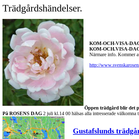
Trädgårdshändelser.
KOM-OCH-VISA-DA
KOM-OCH.VISA-DA
Närmare info. Kommer att 
http://www.svenskarosens
Öppen trädgård blir det p
På ROSENS DAG
2 juli kl.14 00 hälsas alla intresserade välkomna ti
Gustafslunds trädgå