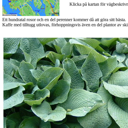
Klicka på kartan för vägbeskrivn
Ett hundratal rosor och en del perenner kommer då att göra sitt bästa.
Kaffe med tilltugg utlovas, förhoppningsvis även en del plantor av ski