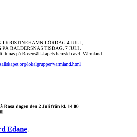
G
I KRISTINEHAMN LÖRDAG 4 JULI ,
G
PÅ BALDERSNÄS TISDAG. 7 JULI .
finnas på Rosensällskapets hemsida avd. Värmland.
allskapet.org/lokalgrupper/varmland.html
å Rosa-dagen den 2 Juli från kl. 14 00
ll
rd Edane
.